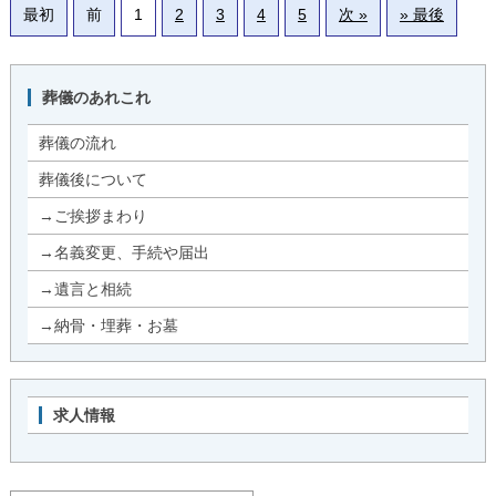
最初
前
1
2
3
4
5
次 »
» 最後
葬儀のあれこれ
葬儀の流れ
葬儀後について
→ご挨拶まわり
→名義変更、手続や届出
→遺言と相続
→納骨・埋葬・お墓
求人情報