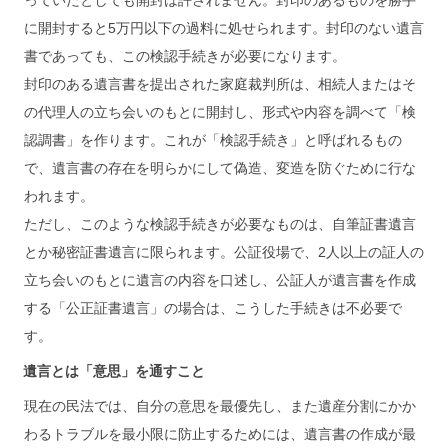
っていたとしても開封は許されません。封印のあるものを勝手
に開封すると5万円以下の過料に処せられます。封印のない遺言
書であっても、この検認手続きが必要になります。
封印のある遺言書を提出された家庭裁判所は、相続人またはそ
の代理人の立ち会いのもとに開封し、形式や内容を調べて「検
認調書」を作ります。これが「検認手続き」と呼ばれるもの
で、遺言書の存在を明らかにして偽造、変造を防ぐために行な
われます。
ただし、このような検認手続きが必要なものは、自筆証書遺言
とか秘密証書遺言に限られます。公証役場で、2人以上の証人の
立ち会いのもとに遺言の内容を口述し、公証人が遺言書を作成
する「公正証書遺言」の場合は、こうした手続きは不必要で
す。
遺言とは「意思」を通すこと
現在の民法では、自分の意思を最優先し、また遺産分割にかか
わるトラブルを最小限に防止するためには、遺言書の作成が最